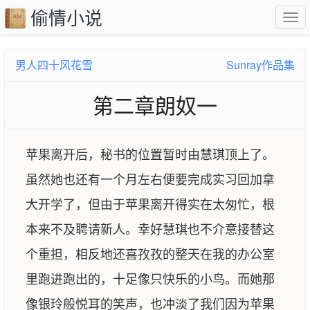
偷情小说
男人四十风花雪
Sunray作品集
第二章朗奴一
苹果离开后，秘书的位置暂时由慧琪顶上了。
虽然她也还有一个月左右便要完成实习回加拿
大开学了，但由于苹果离开得实在太匆忙，根
本来不及聘请新人。幸好慧琪也不介意接替这
个重担，相反地还喜孜孜的整天在我的办公室
里跑进跑出的，十足像只快乐的小鸟。而她那
像银玲般悦耳的笑声，也冲淡了我们因为苹果