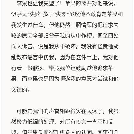
李察也让我失望了！苹果的离开对他来说，
似乎是“失败”多于“失恋”虽然他不敢肯定苹果和
我发生过什么，但他仍然一厢情愿的把追求失
败的原因全部归咎于我的从中作梗，甚至四处
向人诉苦，说是我从中破坏。我没有怪责他胡
乱散布谣言中伤我，因为在这件事上，我对他
有着一份歉疚。毕竟我曾经鼓励过他追求苹
果，而苹果也是因为顺遂我的意愿才尝试和他
交往的。
可能是我们的声誉相距得实在太远了，我虽
然极力低调的处理，对所有传言一直不加反
驳，但结果反而得到更多人的认同。同事们几