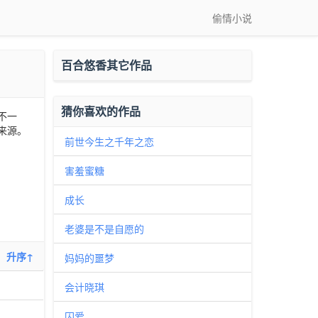
偷情小说
百合悠香其它作品
猜你喜欢的作品
不一
来源。
前世今生之千年之恋
害羞蜜糖
成长
老婆是不是自愿的
升序↑
妈妈的噩梦
会计晓琪
囚爱