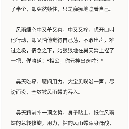
了半个，却突然顿住，只是痴痴地瞧着自己。
风雨蝶心中又羞又喜，中又又痒，想开口叫
他行动，却又怕他觉得自己荡，不敢出声，难
过之极，情急之下，她狠狠地在昊天臂上捏了
一把，佯嗔道：“相公，你元神出窍啦？”
昊天吃痛，腰间用力，大宝贝噗滋一声，尽
谤而没，全数被风雨蝶的吞入。
昊天藉前扑一顶之势，身子贴上，抵住风雨
蝶的急转倏旋，用力，钻的风雨蝶浑身酥酸，