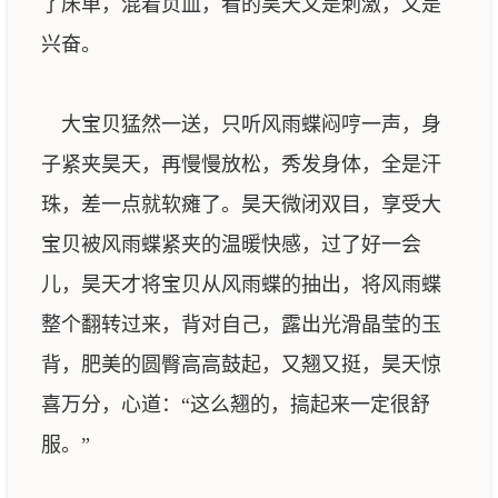
了床单，混着贞血，看的昊天又是刺激，又是
兴奋。
大宝贝猛然一送，只听风雨蝶闷哼一声，身
子紧夹昊天，再慢慢放松，秀发身体，全是汗
珠，差一点就软瘫了。昊天微闭双目，享受大
宝贝被风雨蝶紧夹的温暖快感，过了好一会
儿，昊天才将宝贝从风雨蝶的抽出，将风雨蝶
整个翻转过来，背对自己，露出光滑晶莹的玉
背，肥美的圆臀高高鼓起，又翘又挺，昊天惊
喜万分，心道：“这么翘的，搞起来一定很舒
服。”