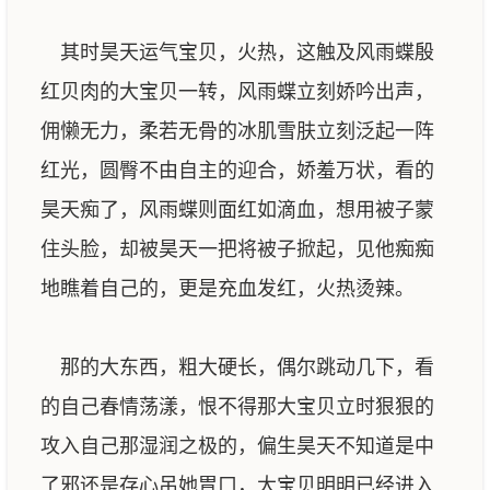
其时昊天运气宝贝，火热，这触及风雨蝶殷
红贝肉的大宝贝一转，风雨蝶立刻娇吟出声，
佣懒无力，柔若无骨的冰肌雪肤立刻泛起一阵
红光，圆臀不由自主的迎合，娇羞万状，看的
昊天痴了，风雨蝶则面红如滴血，想用被子蒙
住头脸，却被昊天一把将被子掀起，见他痴痴
地瞧着自己的，更是充血发红，火热烫辣。
那的大东西，粗大硬长，偶尔跳动几下，看
的自己春情荡漾，恨不得那大宝贝立时狠狠的
攻入自己那湿润之极的，偏生昊天不知道是中
了邪还是存心吊她胃口，大宝贝明明已经进入