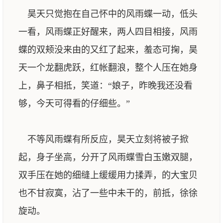
昊天只觉抱在自己怀中的风雨蝶一动，低头
一看，风雨蝶正好醒来，两人四目相接，风雨
蝶的双颊没来由的又红了起来，羞态可掬，昊
天一个龙翻虎跃，红帐翻浪，整个人压在她身
上，鼻子相抵，笑道：“娘子，昨晚我还没看
够，今天可得看的仔细些。”
不等风雨蝶有所反应，昊天立刻将被子掀
起，身子坐高，分开了风雨蝶雪白玉嫩双腿，
双手压在她的细缝上缓缓用力揉弄，的大宝贝
也不甘寂寞，沾了一些中未干的，前抵，徐徐
旋动。