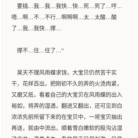
要插…我…我…我快…快…死…死了…哼…
唔…啊…不…不行…啊啊啊…太…太酸…酸
了…我…我快…撑…
撑不…住…住了…”
昊天不理风雨蝶求饶，大宝贝仍然苦干实
干，花样百出，把刚初不久的弄的火烫肉紧，
又磨又抵，看着自己的大宝贝在风雨蝶的出入
裕如，将弄的湿透，翻进又翻出，还可见到白
浓浓先前所留下来的在宝贝中，一将宝贝抽出
再送，就由中流出，顺着雪白嫩软的股沟沾湿