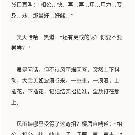
张口直叫：“相公…快…再…再…用…用力…妾
身…妹…那里好…好酸…”
昊天哈哈一笑道：“还有更酸的呢？你要不要
尝尝？”
虽是问话，但不待风雨蝶回答，突然上下抖
动，大宝贝如波浪卷来，一重重，一浪浪，上
插花，下插花，记记结实招招准，全数打在那
上。
风雨蝶哪里受得了这奇招？樱唇直喘道：“相