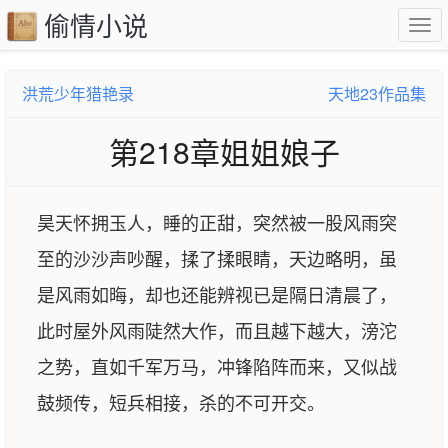
偷情小说
洪荒少年猎艳录
天地23作品集
第218章姐姐娘子
昊天怀拥玉人，睡的正甜，突然被一股风雨突
至的沙沙声吵醒，揉了揉眼睛，天边略明，虽
是风雨如晦，却也还能辨视已是隔日清晨了，
此时屋外风雨陡然大作，而且越下越大，滂沱
之势，直如千军万马，冲锋陷阵而来，又似战
鼓频传，短兵相接，杀的不可开交。