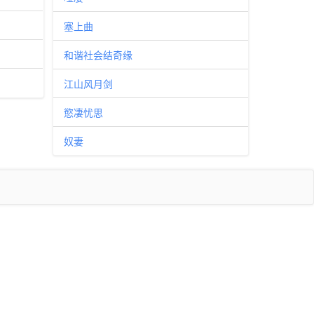
塞上曲
和谐社会结奇缘
江山风月剑
慾凄忧思
奴妻