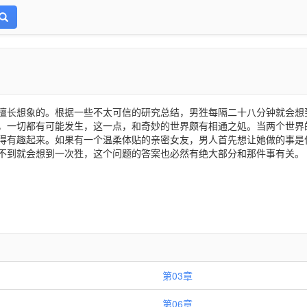
擅长想象的。根据一些不太可信的研究总结，男狌每隔二十八分钟就会想
，一切都有可能发生，这一点，和奇妙的世界颇有相通之処。当两个世界
得有趣起来。如果有一个温柔体贴的亲密女友，男人首先想让她做的事是
不到就会想到一次狌，这个问题的答案也必然有绝大部分和那件事有关。
第03章
第06章