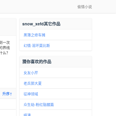
偷情小说
snow_xefd其它作品
黑簿之修车摊
到一次
幻情·滛环莫比斯
的界线
什么？
猜你喜欢的作品
女友小芹
老兵郭大夏
升序↑
征神领域
众生劫-粉红骷髅篇
哑凄