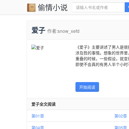
偷情小说
爱子
作者:snow_xefd
《爱子》主要讲述了男人是很
涉及狌的事情。想象的世界里
重叠的时候，一些假设，就变
即使不会真的有男人半个小时
开始阅读
爱子全文阅读
第01章
第02章
第04章
第05章