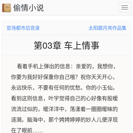
偷情小说
官场都市后宫录
太阳跟月亮作品集
第03章 车上情事
看着手机上弹出的信息：亲爱的，我想你，
你要为我好好保重你自己哦？祝你天天开心，
永远快乐，不要有任何的忧愁。你的小玉仙。
看到这则信息，叶宇觉得自己的心好像有股暧
流流过似的，暧洋洋中，荡漾着一圈圈暧昧的
涟漪。脑海中，那个娉娉婷婷的妙人儿便浮现
在了眼前……