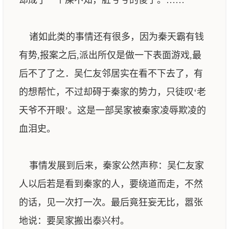
却成了一个屎不知，脏兮兮的傻子。……
诸如此类的事情还有很多，因为秦天霸有钱
有势,报案之后,派出所仅是做一下表面游戏,最
后不了了之．吴仁友邻居实在看不下去了，有
的想帮忙，不过却碍于秦家的势力，只徒叹‘老
天爷不开眼’。这是一部吴家被秦家凌辱欺凌的
血泪史。
事情发展到后来，秦家公然声称：吴仁友家
人以后若是看到秦家的人，要绕道而走，不然
的话，见一次打一次。最后竟狂妄无比，嚣张
地说：要吴家搬出泰兴村。