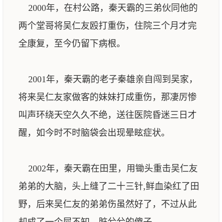
2000年，在村公路，秦天霸的三弟伙同他的
两个堂哥将吴仁友殴打重伤，住院三个月才完
全康复，至今仍留下病根。
2001年，秦天霸的老子秦雄亲自闯到吴家，
将来吴仁友家做客的妹妹打成重伤，那凄厉惨
叫声环绕天空久久不绝，送往医院昏迷三日才
醒，如今时不时脑袋会出现晕眩症状。
2002年，秦天霸在田里，用锄头重击吴仁友
弟弟的大脑，头上缝了二十三针,鲜血染红了田
野，后来吴仁友的弟弟伤虽然好了，不过从此