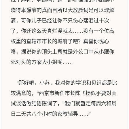
成了麻花：老娘啊，这个即将谋面的小姑娘不
晓得本爵爷的真面目所以大放厥词是可以理解
滴，可你儿子已经让你不只伤心落泪过十次
了，你还这么天真烂漫就太……没有一个位高
权重的直辖市市长的城府了吧？真替你忧心
咯，据说你的顶头上司就是外公口中从小跟你
死对头的方家大小姐呢……
“那好吧，小苏，我对你的学识和见识都是比
较满意的，”西京市新任市长陈飞扬似乎要对面
试谈话做结语陈词了，“我们就暂定每周六和周
日二天共八个小时的家教辅导……”