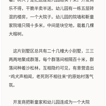
着。树人于是把这座幼儿园给买下来。开发商
乐不得，干脆半卖半送。幼儿园有一栋五层砖
混的楼房，一个大院子。幼儿园的院墙和靳童
家院墙只隔十多米，中间是块空地，栽着几棵
大榕树。
这片别墅区总共有二十几幢大小别墅，三三
两两地聚成群落，每个群落间相隔百十米，群
落间种着沙松林，互相隐约可见，有意营造出
“鸡犬声相闻，老死则不相往来”的原始村落气
氛。
开发商把靳童家和幼儿园连成为一个大院