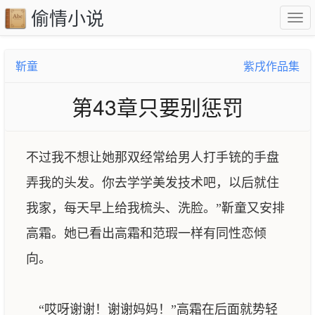
偷情小说
靳童
紫戌作品集
第43章只要别惩罚
不过我不想让她那双经常给男人打手铳的手盘
弄我的头发。你去学学美发技术吧，以后就住
我家，每天早上给我梳头、洗脸。”靳童又安排
高霜。她已看出高霜和范瑕一样有同性恋倾
向。
“哎呀谢谢！谢谢妈妈！”高霜在后面就势轻