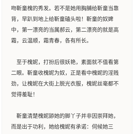
吻靳童槐的秀发。若不是她用胸脯给靳童当靠
背，早趴到地上给靳童磕头啦！靳童的奴婢
中，第一漂亮的当属郝云，第二漂亮的就是高
霜，云温顺，霜青春，各有所长。
至于槐妮，打扮后很妖艳，素面就不值看第
二眼。靳童收槐妮为奴，正是看中槐妮的淫贱
劲，让槐妮在大街上脱光衣服，槐妮丝毫都不
觉得羞耻！
靳童清楚槐妮舔她的脚丫子并非因崇拜她，
而是出于功利，她给槐妮有承诺：伺候她三