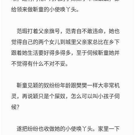
给领来做靳童的小使唤丫头。
范瑕打着父亲旗号，范青自不敢违命，她也
觉得自己的两个女儿到城里父亲家总比在乡下
跟着她生活要好得多得多，至于伺候靳童她并
不觉得有什么不对不妥。
靳童见颖的奴纷纷年龄跟樊樊一样大非常机
灵，再说颖只是个屎奴，怎么可以叫小孩子伺
候？
遂把纷纷也收做她的小使唤丫头。家里一下