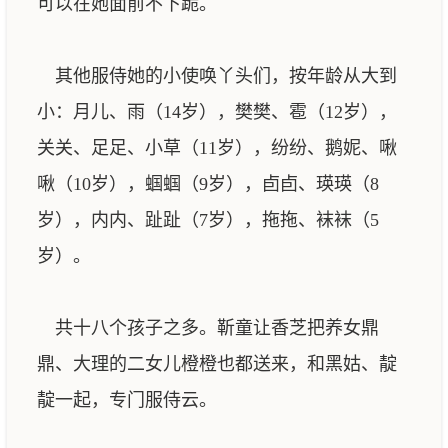
可以在她面前不下跪。
其他服侍她的小使唤丫头们，按年龄从大到
小：月儿、雨（14岁），樊樊、雹（12岁），
关关、足足、小草（11岁），纷纷、鹅妮、啾
啾（10岁），蝈蝈（9岁），卣卣、瑛瑛（8
岁），内内、趾趾（7岁），拖拖、袜袜（5
岁）。
共十八个孩子之多。靳童让香芝把养女鼎
鼎、大理的二女儿橙橙也都送来，和黑姑、靛
靛一起，专门服侍云。