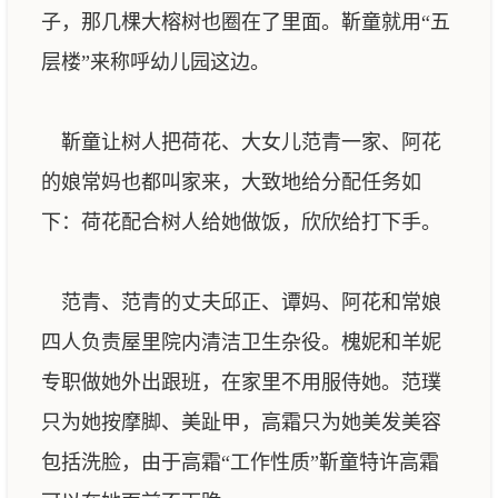
子，那几棵大榕树也圈在了里面。靳童就用“五
层楼”来称呼幼儿园这边。
靳童让树人把荷花、大女儿范青一家、阿花
的娘常妈也都叫家来，大致地给分配任务如
下：荷花配合树人给她做饭，欣欣给打下手。
范青、范青的丈夫邱正、谭妈、阿花和常娘
四人负责屋里院内清洁卫生杂役。槐妮和羊妮
专职做她外出跟班，在家里不用服侍她。范璞
只为她按摩脚、美趾甲，高霜只为她美发美容
包括洗脸，由于高霜“工作性质”靳童特许高霜