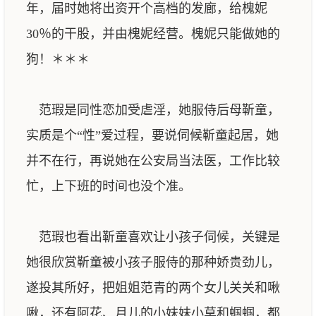
年，届时她将出资开个高档的发廊，给槐妮
30％的干股，并由槐妮经营。槐妮只能做她的
狗！＊＊＊
范瑕是同性恋加受虐淫，她服侍后母靳童，
实质是个“性”爱过程，要说伺候靳童起居，她
并不在行，再说她在公安局当法医，工作比较
忙，上下班的时间也没个准。
范瑕也看出靳童喜欢让小孩子伺候，关键是
她很欣赏靳童被小孩子服侍的那种娇贵劲儿，
遂投其所好，把姐姐范青的两个女儿关关和啾
啾，还有阿花、月儿的小妹妹小草和蝈蝈，都