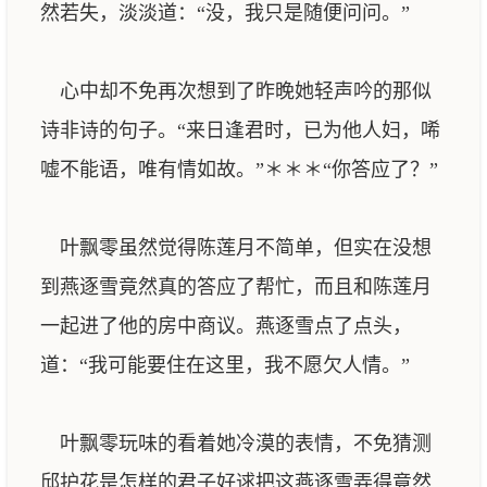
然若失，淡淡道：“没，我只是随便问问。”
心中却不免再次想到了昨晚她轻声吟的那似
诗非诗的句子。“来日逢君时，已为他人妇，唏
嘘不能语，唯有情如故。”＊＊＊“你答应了？”
叶飘零虽然觉得陈莲月不简单，但实在没想
到燕逐雪竟然真的答应了帮忙，而且和陈莲月
一起进了他的房中商议。燕逐雪点了点头，
道：“我可能要住在这里，我不愿欠人情。”
叶飘零玩味的看着她冷漠的表情，不免猜测
邱护花是怎样的君子好逑把这燕逐雪弄得竟然