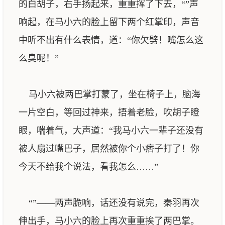
的白胡子，右手扬起来，重重挥了下去，“”声
响起，在马小六的脸上留下两个红掌印，声音
中听不出有什么表情，道：“你欠劈！嘴怎么这
么臭呢！”
马小六被两巴掌打蒙了，坐在椅子上，脑海
一片空白，等回过神来，捂着老脸，吹胡子瞪
眼，喘着气，大声道：“我马小六一辈子还没有
被人扇过嘴巴子，居然被你个小痞子打了！你
今天不给我个说法，看我怎么……”
“”——两声脆响，话还没有说完，秦羽再次
伸出手，马小六的脸上再次重重挨了两巴掌。