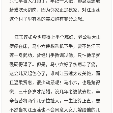
只怕早被人打跑了。年纪一大把，却总是想癞
蛤蟆吃天鹅肉，因为邻家正是狄家，对江玉莲
这个村子里有名的美妇抱有非分之想。
江玉莲如今也算得上半个寡妇，老公狄大山
瘫痪在床，马小六便想乘机下手，要不是江玉
莲一身武功，曾经出手教训过他，只怕他早就
强硬得逞了。但是，马小六好了伤疤忘了痛，
这会儿又起色心了，谁叫江玉莲太过美艳，而
且温柔贤惠，很少动怒呢！马小六，也是蹩得
慌，三十多岁才结婚，没几年老婆就去世，辛
辛苦苦将两个儿子拉扯大，一生还算正直，要
不然当初江玉莲也不会同意大女儿嫁给他的儿