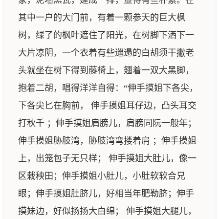
家，泥墙黑瓦，建成一排，显得有些朴素。在
其中一户的大门前，有着一颗参天的巨大枫
树，绿了的枫叶遮住了阳光，在树脚下洒下一
大片凉阴，一个衣着有些邋遢的白胡须干撇老
头就坐在树下得到藤椅上，翘着一双大黑脚，
抱着二胡，唱得洋洋自得：“伸手摸姐下各尖，
下各尖匕在胸前， 伸手摸姐耳仔边，凸头耳交
打秋千 ；伸手摸姐肩膀儿，肩膀同阮一般年；
伸手摸姐胁肢湾，胁肢湾弯搂着肩 ；伸手摸姐
上，出笼包子无只样； 伸手摸姐大肚儿，像一
区栽秧田；伸手摸姐小肚儿，小肚软软合兄
眼；伸手摸姐肚脐儿，好相当年肥勒脐；伸手
摸妹边，好似扬扬大白绵； 伸手摸姐大腿儿，