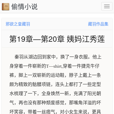
偷情小说
邪欲之皇藏羽
藏羽作品集
第19章—第20章 姨妈江秀莲
秦羽从湖边回到家中，换了一身衣服。他上
身穿着一件崭新的T—shirt,穿着一件捷克牛仔
裤，脚上一双崭新的运动鞋，脖子上戴上一条
颇为精致的骷髅项链，连头上都打了一些定型
水梳理了一下，全身焕然一新，充满了阳光朝
气，再也没有那种颓废感觉，那嘴角洋溢的坏
坏笑容，带着一丝痞气，对小女生来说，更具