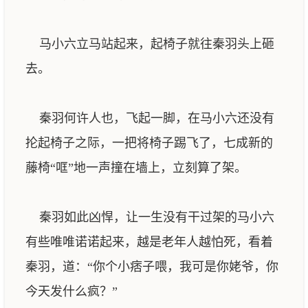
马小六立马站起来，起椅子就往秦羽头上砸
去。
秦羽何许人也，飞起一脚，在马小六还没有
抡起椅子之际，一把将椅子踢飞了，七成新的
藤椅“哐”地一声撞在墙上，立刻算了架。
秦羽如此凶悍，让一生没有干过架的马小六
有些唯唯诺诺起来，越是老年人越怕死，看着
秦羽，道：“你个小痞子喂，我可是你姥爷，你
今天发什么疯？”