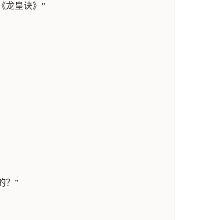
《龙皇诀》”
的？”