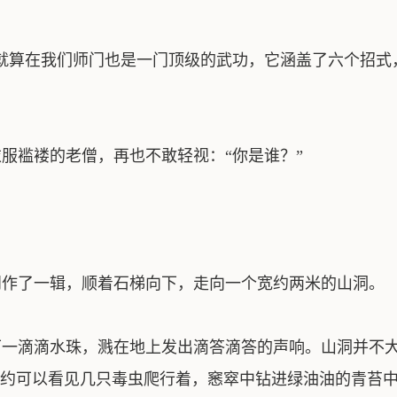
就算在我们师门也是一门顶级的武功，它涵盖了六个招式
褴褛的老僧，再也不敢轻视：“你是谁？”
作了一辑，顺着石梯向下，走向一个宽约两米的山洞。
一滴滴水珠，溅在地上发出滴答滴答的声响。山洞并不大
约可以看见几只毒虫爬行着，窸窣中钻进绿油油的青苔