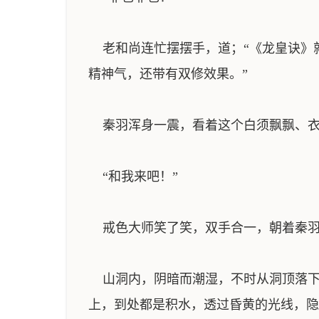
老和尚连忙摆摆手，道；“《龙皇诀》
精神气，还带有双修效果。”
秦羽浑身一震，看着这个白须飘飘、衣服
“和我来吧！”
戒色大师笑了笑，双手合一，朝着秦羽
山洞内，阴暗而潮湿，不时从洞顶落下
上，到处都是积水，透过昏黄的光线，隐