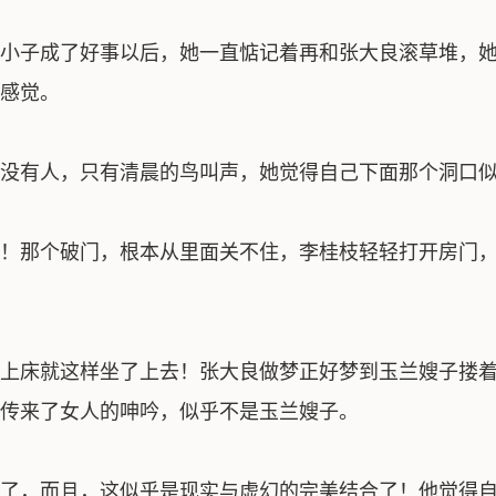
小子成了好事以后，她一直惦记着再和张大良滚草堆，她
感觉。
没有人，只有清晨的鸟叫声，她觉得自己下面那个洞口似
！那个破门，根本从里面关不住，李桂枝轻轻打开房门，
上床就这样坐了上去！张大良做梦正好梦到玉兰嫂子搂着
传来了女人的呻吟，似乎不是玉兰嫂子。
了，而且，这似乎是现实与虚幻的完美结合了！他觉得自