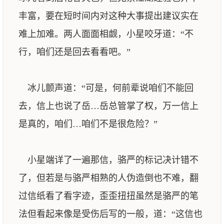
丰富，要在短时间内对这种大事提出建议实在
难上加难。两人面面相觑，小星咬牙道：“不
行，咱们还是回去看看吧。”
冰儿颤声道：“可是，何前辈说咱们不能回
去，信上也说了岳…岳总管掌了权，万一信上
是真的，咱们…咱们不是很危险？”
小星端详了一遍那信，骆严的标记决计错不
了，但若是与骆严相熟的人伪造倒也不难，翻
过信纸看了看字迹，歪歪扭扭虽然是骆严的笔
法但看起来像是受伤后写的一般，道：“这信也