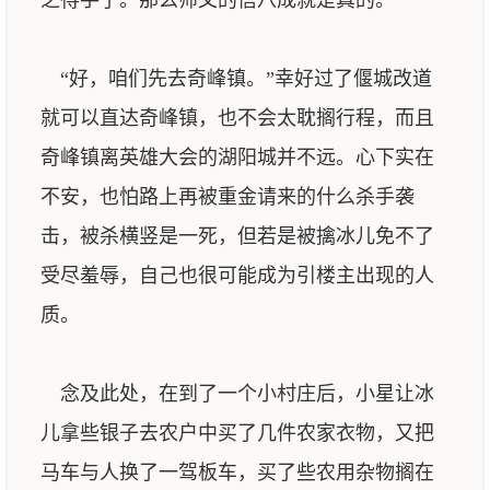
之得手了。那么师父的信八成就是真的。
“好，咱们先去奇峰镇。”幸好过了偃城改道
就可以直达奇峰镇，也不会太耽搁行程，而且
奇峰镇离英雄大会的湖阳城并不远。心下实在
不安，也怕路上再被重金请来的什么杀手袭
击，被杀横竖是一死，但若是被擒冰儿免不了
受尽羞辱，自己也很可能成为引楼主出现的人
质。
念及此处，在到了一个小村庄后，小星让冰
儿拿些银子去农户中买了几件农家衣物，又把
马车与人换了一驾板车，买了些农用杂物搁在