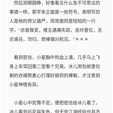
然后双眼圆睁，好像看见什么急不可思议的
事情一样。那字条正面是一些符号，表明写的
人是他的师父骆严，而背面则是短短的一行
字。“总管叛变，楼主遇袭失踪，岳玲登位，无
论谁召，勿归，奇峰镇分舵见。”＊＊＊
看到密信，小星胸中热血上涌，几乎马上飞
身上车驾回第二堂看个究竟。冰儿用包袱里仅
剩的衣裙帮素心打理好狼狈的裸躯，才注意到
小星神情有异。
小星心中犹豫不定，便把密信给冰儿看了。
冰儿看到后花容失色，但无奈江湖经验也并不