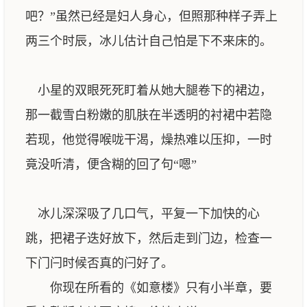
吧？”虽然已经是妇人身心，但照那种样子弄上
两三个时辰，冰儿估计自己怕是下不来床的。
小星的双眼死死盯着从她大腿卷下的裙边，
那一截雪白粉嫩的肌肤在半透明的衬裙中若隐
若现，他觉得喉咙干渴，燥热难以压抑，一时
竟没听清，便含糊的回了句“嗯”
冰儿深深吸了几口气，平复一下加快的心
跳，把裙子迭好放下，然后走到门边，检查一
下门闩时候否真的闩好了。
你现在所看的《如意楼》只有小半章，要