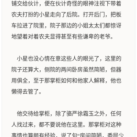
铺交给伙计，便在伙计奇怪的眼神注视下带着
农夫打扮的小星走向了后院。打开后门，把板
车拉进了院里，院子那边的小姐太太们都惊讶
地望着对着农夫显得甚至有些谦卑的老爷。
小星也没心情在意这些人的眼光了，这里的
院子还算大，侧院的两间卧房虽然简陋，但器
用俱全，至于那掌柜如何和他家人解释，他也
懒得去管了。
他交待给掌柜，除了骆严徐霜玉之外，任何
人找过来，都不要说他在这里。那掌柜对这种
事情也算颇有经验，说了句“房间简陋，委屈少