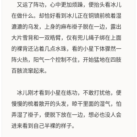
又运了阵功，心中更加烦躁，便抬头看冰儿
在做什么。却恰好看到冰儿正在铜镜前梳着湿
漉漉的乌发，上身的麻布褂子脱在一边，露出
大片雪背和一双皓臂，仅有兜儿绳子绑在上面
的裸背还沾着几点水珠，看的小星下体骤然一
阵火热，阳气一个控制不住，开始猛地在四肢
百骸流窜起来。
冰儿刚才看到小星在练功，不敢打扰他，便
慢慢的梳着散开的头发，晾干里面的湿气，怕
弄湿了褂子，便脱下放在一边，想必也没人会
进来看到自己半裸的样子。