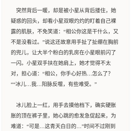
突然背后一暖，却是被小星从背后搂住，她
疑惑的回头，却看小星双眼灼灼的盯着自己裸
露的肌肤，不免笑道：“相公你这是干什么，又
不是没看过。”说这还故意用手扯了扯绷在胸前
的兜儿，让大半个粉白的乳房在小星眼前闪了
一闪。小星双手扶在她肩上，她才觉得不太
对，担心道：“相公，你手心好热…怎么了？
““冰儿…我…阳脉反噬，有些难受。”
冰儿脸上一红，用手去摸他档下，确实硬胀
胀的顶在裤子里，她心跳的愈发急促起来，为
难道：“可是…这青天白日的…”时间不过刚到