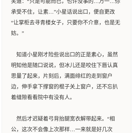
笑道：“只是可能而已，也许没事的…万一…你
承受不住，让素…”小星话说出口，便自更改
“让掌柜去寻青楼女子，只要你不介意，也是无
妨。”
知道小星刚才险些说出口的正是素心，虽然
明知他是随口说说，但冰儿还是咬住下唇认真
思量了起来，片刻后，满面绯红的走到窗户
边，伸手拿下撑窗的棍子关上窗户，还不忘扒
着缝隙看看院中有没有人。
然后才迟疑着弓背抬腿宽衣解带起来。“相
公，这次不会像上次那样…一来就是好几次